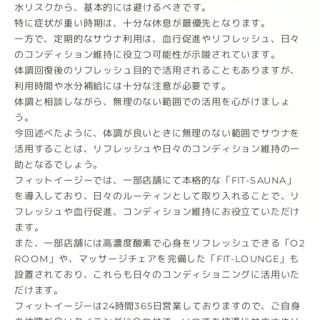
水リスクから、基本的には避けるべきです。
特に症状が重い時期は、十分な休息が最優先となります。
一方で、定期的なサウナ利用は、血行促進やリフレッシュ、日々
のコンディション維持に役立つ可能性が示唆されています。
体調回復後のリフレッシュ目的で活用されることもありますが、
利用時間や水分補給には十分な注意が必要です。
体調と相談しながら、無理のない範囲での活用を心がけましょ
う。
今回述べたように、体調が良いときに無理のない範囲でサウナを
活用することは、リフレッシュや日々のコンディション維持の一
助となるでしょう。
フィットイージーでは、一部店舗にて本格的な「FIT-SAUNA」
を導入しており、日々のルーティンとして取り入れることで、リ
フレッシュや血行促進、コンディション維持にお役立ていただけ
ます。
また、一部店舗には高濃度酸素で心身をリフレッシュできる「O2
ROOM」や、マッサージチェアを完備した「FIT-LOUNGE」も
設置されており、これらも日々のコンディショニングに活用いた
だけます。
フィットイージーは24時間365日営業しておりますので、ご自身