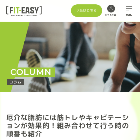
入会はこちら
MENU
MY PAGE
COLUMN
コラム
厄介な脂肪には筋トレやキャビテーシ
ョンが効果的！組み合わせて行う時の
順番も紹介