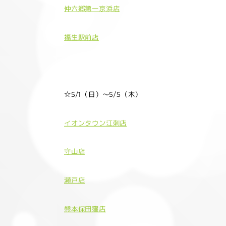
仲六郷第一京浜店
福生駅前店
☆5/1（日）～5/5（木）
イオンタウン江刺店
守山店
瀬戸店
熊本保田窪店