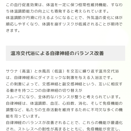
この血行促進効果は、体温を一定に保つ恒常性維持機能、すなわ
ち体温調節能力の向上にも寄発すると考えられています。
体温調節が円滑に行えるようになることで、外気温の変化に体が
順応しやすくなり、体調を崩すリスクが低減されることが期待で
きます。
温冷交代浴による自律神経のバランス改善
サウナ（高温）と水風呂（低温）を交互に繰り返す温冷交代浴
は、自律神経系にダイナミックな刺激を与える入浴法です。
この刺激によって、交感神経と副交感神経という、互いに相反す
る働きを持つ二つの自律神経の切り替えが
スムーズになり、全体的なバランスが整うと考えられています。
自律神経は、体温調節、血圧、心拍数、消化、そして免疫機能の
調整など、私たちの生命活動を維持するために不可欠な多くの機
能を司っています。
自律神経のバランスが改善されることで、これらの機能が最適化
され、ストレスへの耐性が高まるとともに、免疫機能が安定し、