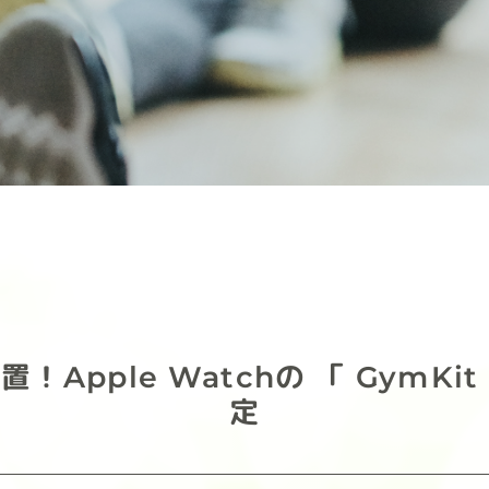
Apple Watchの 「 GymK
定